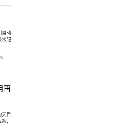
测自动
技术服
5
用再
的天目
体系，