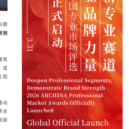
前期
贺刚
建筑
、成
工程
推动
筑全
现碳