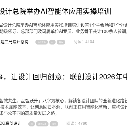
设计总院举办AI智能体应用实操培训
三局设计总院举办AI智能体应用实操培训培训设置1个主会场和7个分
助级领导、总部部门及司属单位AI专员、业务骨干共计100余人参训
中建三局设计总院
阅读：4104
中建三局
AI
科技
 共事，让设计回归创意：联创设计2026年
「智效共生，品智跃升」八字为核心，解锁各设计团队的全新进化路
，让技术赋能效率、让创意回归本源，联创正在用智能化革新，重构设
条与众不同的高质量发展之路。
DG联创设计
阅读：4760
AI
联创设计
科技