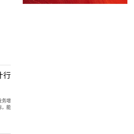
计行
业务增
标，能