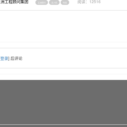
五洲工程顾问集团
阅读：12516
五洲顾问
无人机
科技
[
登录
] 后评论