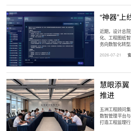
“神器”
近期，设计总院
化、工程图纸智
务向数智化转型
2026-07-21
慧眼添翼
推进
五洲工程顾问集
数智管理平台与
打造工程监理行