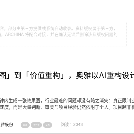
等内容，部分由第三方提供或系统自动收录。资料版权属于第三方，
ARCHINA 将配合对接，并在确认无误后删除涉及版权问题的
图」到「价值重构」，奥雅以AI重构设
分钟内生成一张效果图，行业最难的问题却没有随之消失：真正限制
速度，而是大量判断、审美与项目经验仍然依附于个人。项目越非
奥雅股份
阅读：2043
奥雅
李方悦
黄杰