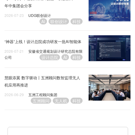
年中集团会分享
2026-07-23
UDG联创设计
AI
联创设计
科技
“神器”上线！设计总院成功研发一批AI智能体
2026-07-21
安徽省交通规划设计研究总院有限
设计总院
AI
科技
公司
慧眼添翼 数字驱动丨五洲顾问数智监理无人
机应用再推进
2026-06-29
五洲工程顾问集团
五洲顾问
无人机
科技