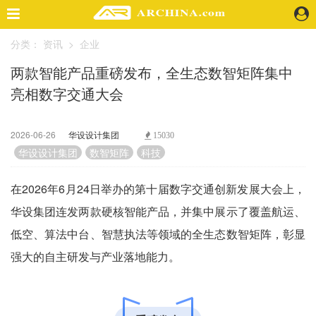
分类：
资讯
>
企业
精选案例
两款智能产品重磅发布，全生态数智矩阵集中
建 筑
亮相数字交通大会
景 观
室 内
视 频
2026-06-26
华设设计集团
15030
华设设计集团
数智矩阵
科技
头条资讯
在2026年6月24日举办的第十届数字交通创新发展大会上，
业 界
华设集团连发两款硬核智能产品，并集中展示了覆盖航运、
机 构
人 物
低空、算法中台、智慧执法等领域的全生态数智矩阵，彰显
地 产
强大的自主研发与产业落地能力。
快速搜索