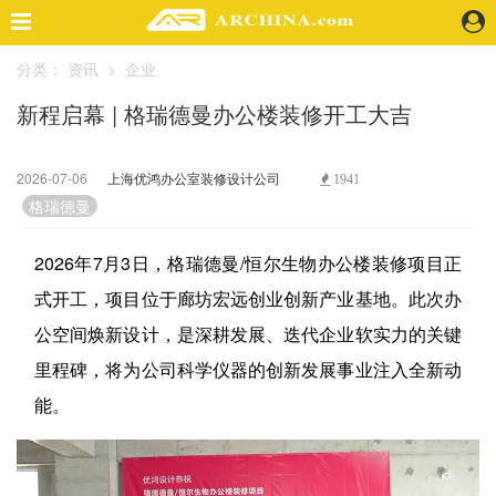
分类：
资讯
>
企业
精选案例
新程启幕 | 格瑞德曼办公楼装修开工大吉
建 筑
景 观
室 内
2026-07-06
上海优鸿办公室装修设计公司
1941
视 频
格瑞德曼
2026年7月3日，格瑞德曼/恒尔生物办公楼装修项目正
头条资讯
式开工，项目位于廊坊宏远创业创新产业基地。此次办
业 界
公空间焕新设计，是深耕发展、迭代企业软实力的关键
机 构
人 物
里程碑，将为公司科学仪器的创新发展事业注入全新动
地 产
能。
快速搜索