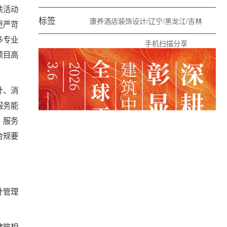
共活动
标签
康养酒店装饰设计/辽宁/黑龙江/吉林
更严苛
多专业
手机扫描分享
项目高
计、消
服务能
，服务
合规要
计管理
建筑相