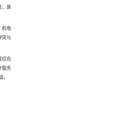
性；装
、机电
冲突与
其综合
计服务
级。