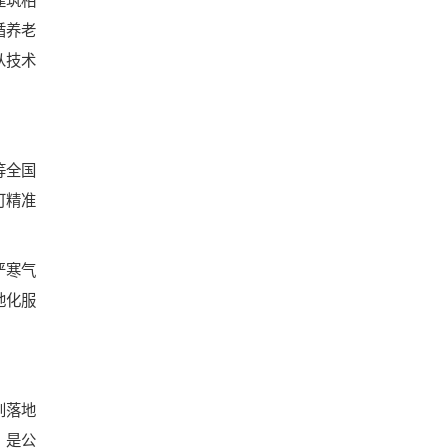
循养老
从技术
等全国
可精准
严寒气
地化服
到落地
，是公