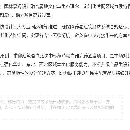
；园林景观设计融合属地文化与生态理念，定制化适配区域气候特
范标准，助力项目高效过审。
防设计三大专业同步统筹推进，既保障养老建筑消防系统合规达标
老化装饰空间，实现各专业无缝衔接，避免多单位对接带来的方案
服务原则，甫邸建筑咨询此次中标葫芦岛尚雅康养酒店项目，是市场对
点强化华北、东北、西北区域本地化服务能力，不断升级全品类设
质、高落地性的设计解决方案，助力城市建设与民生配套品质持续升
等内容，部分由第三方提供或系统自动收录。资料版权属于第三方，
ARCHINA 将配合对接，并在确认无误后删除涉及版权问题的