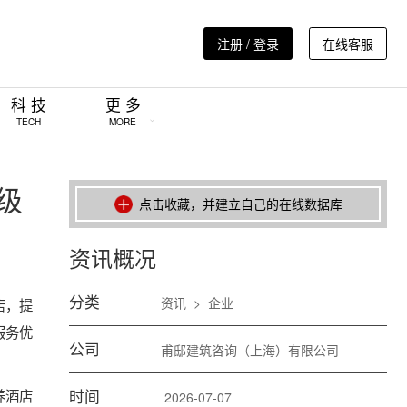
注册 / 登录
在线客服
科 技
更 多
TECH
MORE
级
点击收藏，并建立自己的在线数据库
资讯概况
分类
资讯
>
企业
店，提
服务优
公司
甫邸建筑咨询（上海）有限公司
养酒店
时间
2026-07-07