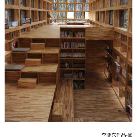
李晓东作品-篱