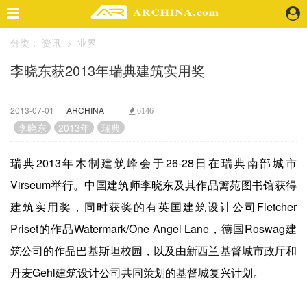
分类：
资讯
>
业界
精选案例
李晓东获2013年瑞典建筑实用奖
建 筑
景 观
室 内
2013-07-01
ARCHINA
6146
视 频
李晓东
2013年
瑞典
瑞典2013年木制建筑峰会于26-28日在瑞典南部城市
头条资讯
Virseum举行。中国建筑师李晓东及其作品篱苑图书馆获得
业 界
建筑实用奖，同时获奖的有英国建筑设计公司Fletcher
机 构
人 物
Priset的作品Watermark/One Angel Lane，德国Roswag建
地 产
筑公司的作品巴基斯坦校园，以及由新西兰基督城市政厅和
快速搜索
丹麦Gehl建筑设计公司共同策划的基督城复兴计划。