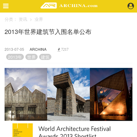
分类：
资讯
>
业界
精选案例
2013年世界建筑节入围名单公布
建 筑
景 观
室 内
2013-07-05
ARCHINA
7217
视 频
2013年
世界
建筑
头条资讯
业 界
机 构
人 物
地 产
快速搜索