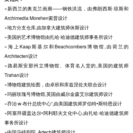
»新西兰的奥克兰画廊——钢铁洪流，由弗朗西斯·琼斯和
Archimedia Morehen索普设计
»地方分支仓库,由加拿大建筑师休斯设计
»美国的艺术博物馆由扎哈·哈迪德建筑师事务所设计
»海上Kaap斯基尔和Beachcombers博物馆,由荷兰的
Architecten设计
»路易斯安那州立博物馆、体育名人堂的,美国的建筑师
Trahan设计
»博物馆建筑绘图，由卓班和库兹涅佐夫联合设计
»玛丽玫瑰号博物馆,英国由威尔金森艾尔建筑师设计
»乔治·w·布什总统中心”,由美国建筑师罗伯特•斯特恩设计
»阿塞拜疆盖达尔•阿利耶夫文化中心,由扎哈·哈迪德建筑师
事务所设计
»中国乌镇剧院, Artech建筑师设计