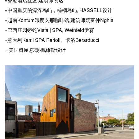
»香港酒店靛蓝,建筑师凯达
»中国重庆的漂浮岛屿，棕榈岛屿, HASSELL设计
»越南Kontum印度支那咖啡馆,建筑师阮富仲Nghia
»巴西庄园蟒蛇Vista | SPA, Weinfeld伊赛
»意大利Kami SPA Parioli、卡洛Berarducci
»美国树屋,莎朗·戴维斯设计