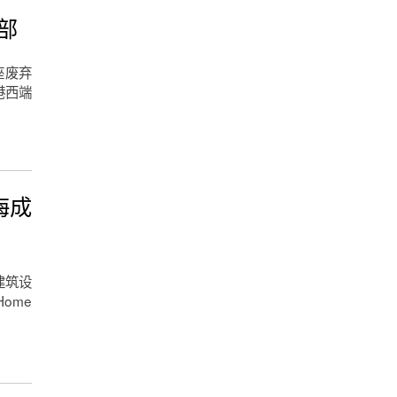
部
一座废弃
港西端
海成
建筑设
ome