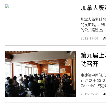
加拿大废
加拿大新斯科舍电力
的发电站，地处
的公共路径上。原
2012-11-06
A
第九届上
功召开
由建筑中国俱乐
计沙龙于201
Canada）成
2013-03-26
A