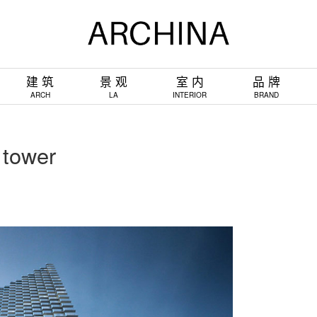
建 筑
景 观
室 内
品 牌
ARCH
LA
INTERIOR
BRAND
tower