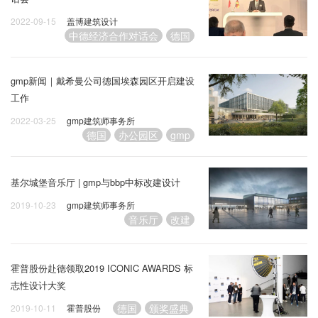
2022-09-15
盖博建筑设计
中德经济合作对话会
德国
gmp新闻｜戴希曼公司德国埃森园区开启建设
工作
2022-03-25
gmp建筑师事务所
德国
办公园区
gmp
基尔城堡音乐厅 | gmp与bbp中标改建设计
2019-10-23
gmp建筑师事务所
音乐厅
改建
霍普股份赴德领取2019 ICONIC AWARDS 标
志性设计大奖
德国
颁奖盛典
2019-10-11
霍普股份