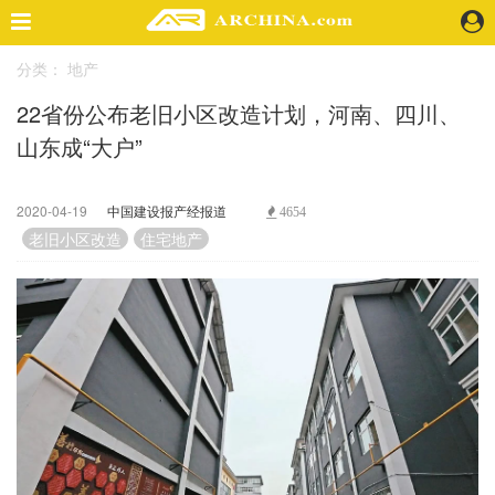
分类：
地产
精选案例
22省份公布老旧小区改造计划，河南、四川、
建 筑
山东成“大户”
景 观
室 内
视 频
2020-04-19
中国建设报产经报道
4654
老旧小区改造
住宅地产
头条资讯
业 界
机 构
人 物
地 产
快速搜索