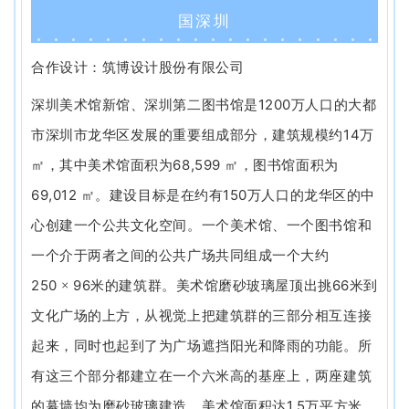
企业招聘
国深圳
企业会员
合作设计：筑博设计股份有限公司
关于投稿
1200
深圳美术馆新馆、深圳第二图书馆是
万人口的大都
广告投放
14
市深圳市龙华区发展的重要组成部分，建筑规模约
万
68,599
㎡，其中美术馆面积为
㎡，图书馆面积为
关于我们
联系我们
69,012
150
㎡。建设目标是在约有
万人口的龙华区的中
心创建一个公共文化空间。一个美术馆、一个图书馆和
一个介于两者之间的公共广场共同组成一个大约
250
96
66
×
米的建筑群。美术馆磨砂玻璃屋顶出挑
米到
文化广场的上方，从视觉上把建筑群的三部分相互连接
起来，同时也起到了为广场遮挡阳光和降雨的功能。所
有这三个部分都建立在一个六米高的基座上，两座建筑
1.5
的幕墙均为磨砂玻璃建造。美术馆面积达
万平方米，