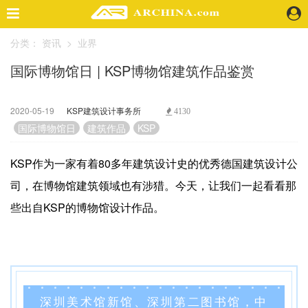
分类：
资讯
>
业界
精选案例
国际博物馆日 | KSP博物馆建筑作品鉴赏
建 筑
景 观
室 内
2020-05-19
KSP建筑设计事务所
4130
视 频
国际博物馆日
建筑作品
KSP
KSP作为一家有着80多年建筑设计史的优秀德国建筑设计公
头条资讯
司，在博物馆建筑领域也有涉猎。今天，让我们一起看看那
业 界
些出自KSP的博物馆设计作品。
机 构
人 物
地 产
快速搜索
深圳美术馆新馆、深圳第二图书馆，中