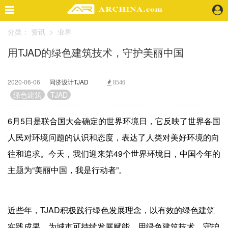
分类：
资讯
>
业界
精选案例
用TJAD的绿色建筑技术，守护美丽中国
建 筑
景 观
室 内
2020-06-06
同济设计TJAD
8546
视 频
绿色建筑
TJAD
6月5日是联合国大会确定的世界环境日，它反映了世界各国
头条资讯
人民对环境问题的认识和态度，表达了人类对美好环境的向
业 界
往和追求。今天，我们迎来第49个世界环境日，中国今年的
机 构
人 物
主题为“美丽中国，我是行动者”。
地 产
快速搜索
近些年，TJAD积极践行绿色发展理念，以有效的绿色建筑
实践成果，为城市可持续发展赋能，用绿色建筑技术，守护