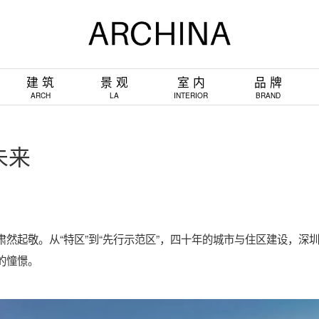
建 筑
景 观
室 内
品 牌
ARCH
LA
INTERIOR
BRAND
未来
然起敬。从“特区”到“先行示范区”，四十年的城市与住区建设，深
的憧憬。