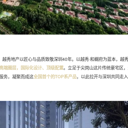
启，越秀地产以匠心与品质致敬深圳40年。以越秀·和樾府为蓝本，越
。立足于尖岗山这片传统豪宅区，
高端圈层，国际化设计、顶级配置
服务，凝聚而成这
，以此拉开与深圳共同走入
全国首个的TOP系产品