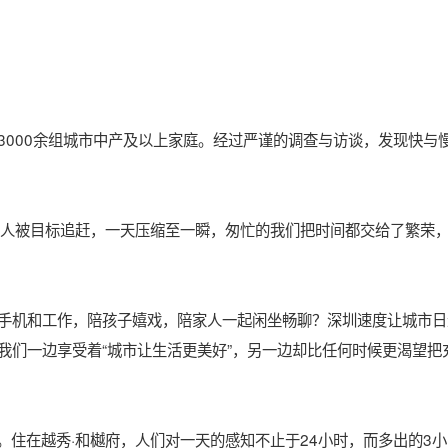
3000余组城市中产及以上家庭。经过严谨的调查与访谈，发现快与
代人被目标追赶，一天压缩至一瞬，匆忙的我们把时间都交给了繁荣
手机和工作，陪孩子嬉戏，陪家人一起闲坐畅聊？深圳速度让城市日
我们一边享受着“城市让生活更美好”，另一边却比任何时候更渴望把
。住在越秀·和樾府，人们对一天的感知不止于24小时，而多出的3小