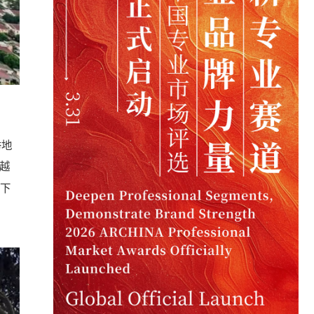
秀地
越
下