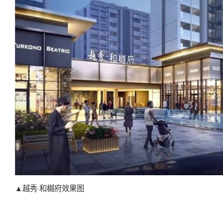
▲越秀·和樾府效果图