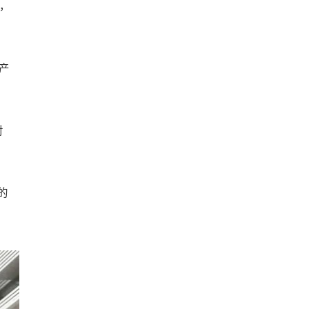
，
产
对
的