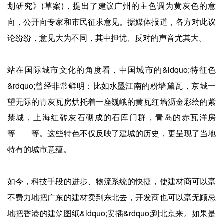
企业招聘
划研究》(草案)，提出了建议广州的主色调为黄灰色的意
向，公开向专家和市民征求意见。据媒体报道，各方对此议
企业会员
论纷纷，意见大为不同，其中担忧、反对的声音尤其大。
关于投稿
广告投放
站在国际城市文化的角度看，中国城市的&ldquo;特征色
&rdquo;曾经非常鲜明：比如水墨江南的粉墙黛瓦，京城一
关于我们
望无际的青灰瓦房烘托着一座巍峨的黄瓦红墙沥金彩绘的紫
联系我们
禁城，上海红砖灰石砌成的石库门群，青岛的赤瓦洋房
等 等。这些特色不仅反映了建城的历史，更呈现了当地
特有的城市意蕴。
如今，科技手段的进步、物流系统的快捷，使建材商可以毫
不费力地把广东的建材卖到东北去，开发商也可以毫无顾忌
地把香港的建筑图纸&ldquo;安插&rdquo;到北京来。如果是