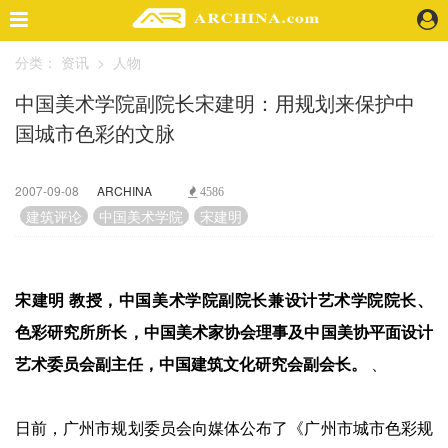
分类：
资讯
>
人物
精选案例
中国美术学院副院长宋建明：用规划来保护中
建 筑
国城市色彩的文脉
景 观
室 内
视 频
2007-09-08
ARCHINA
4586
建筑评论
中国美术学院
宋建明
头条资讯
业 界
宋建明 教授，中国美术学院副院长兼设计艺术学院院长、
机 构
人 物
色彩研究所所长，中国美术家协会理事及中国美协平面设计
地 产
艺术委员会副主任，中国建筑文化研究会副会长。
、
快速搜索
日前，广州市规划委员会向媒体公布了《广州市城市色彩规