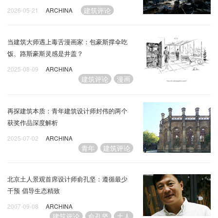
建筑评论
2026-05-21
ARCHINA
当建筑大师遇上毒舌漫画家：包豪斯撑伞吃
饭、路斯豪斯灵感是井盖？
2025-08-09
ARCHINA
建筑评论
漫画
再探建筑本质：青年建筑设计师封伟的两个
获奖作品深度解析
2025-07-02
ARCHINA
青年
建筑评论
北京土人景观首席设计师俞孔坚：遵循最少
干预 倡导生态精致
2007-09-08
ARCHINA
建筑评论
俞孔坚
土人