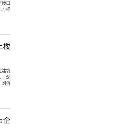
“接口
地方标
上楼
业建筑
头，深
、刘勇
市企