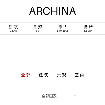
建 筑
景 观
室 内
品 牌
ARCH
LA
INTERIOR
BRAND
全 部
建 筑
景 观
室 内
全部国家