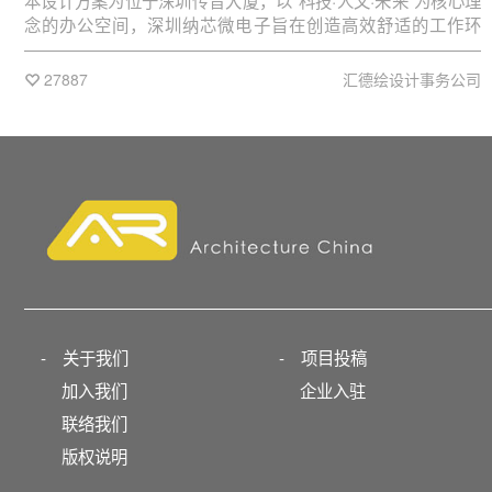
本设计方案为位于深圳传音大厦，以“科技·人文·未来”为核心理
念的办公空间，深圳纳芯微电子旨在创造高效舒适的工作环
境，体现企业文化和品牌形象，促进团队协作与创新。设计采
用开放式办公区与独立办公室结合的方式，灵活布局，满足不
27887
汇德绘设计事务公司
同工作需求。空间以企业品牌色为主色调，搭配科技感强的灰
色、蓝色，选用环保耐用的金属、玻璃、木材等材质，结合智
能照明和绿植点缀，营造简约现代且健康的办公氛围。设计中
注重人体工学，提供可调节的办公家具，优化自然采光和通
风，并通过隔音材料和智能设备提升舒适性与效率。整体设计
融入科技元素，展现未来感，助力企业吸引人才、激发创新活
力，成为行业标杆。
-
关于我们
-
项目投稿
加入我们
企业入驻
联络我们
版权说明