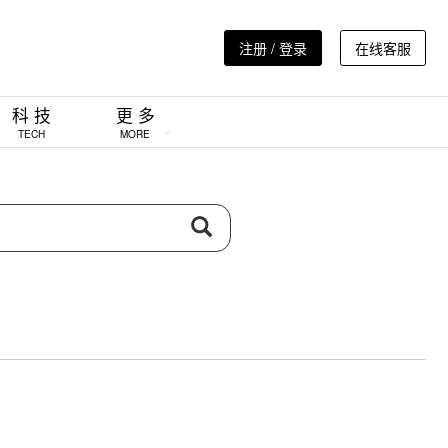
注册 / 登录
在线客服
科 技
更 多
TECH
MORE