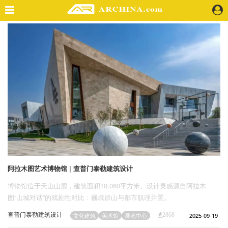
精选案例
建 筑
景 观
室 内
视 频
头条资讯
业 界
机 构
人 物
阿拉木图艺术博物馆 | 查普门泰勒建筑设计
地 产
博物馆位于天山山麓，建筑面积10,060平方米。设计灵感源自阿拉木
快速搜索
图“山城对话”的戏剧性对比：巍峨群山与都市肌理并置。
查普门泰勒建筑设计
2025-09-19
文化建筑
美术馆
展览中心
2868