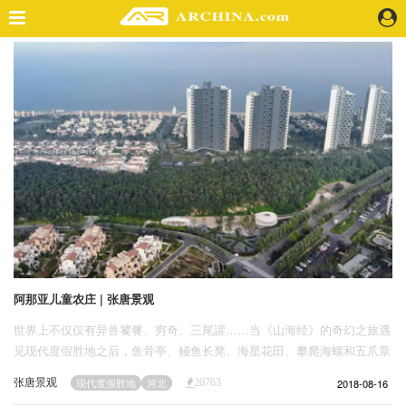
精选案例
建 筑
景 观
室 内
视 频
头条资讯
业 界
机 构
人 物
阿那亚儿童农庄 | 张唐景观
地 产
世界上不仅仅有异兽饕餮、穷奇、三尾讙……当《山海经》的奇幻之旅遇
快速搜索
见现代度假胜地之后，鱼骨亭、鳗鱼长凳、海星花田、攀爬海螺和五爪章
鱼滑梯的构思蜂拥而至。沙丘和道路之间狭长的三角地带变成了儿童农
张唐景观
2018-08-16
现代度假胜地
河北
20763
庄，包括农场和乐园。