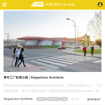
精选案例
建 筑
景 观
室 内
视 频
头条资讯
业 界
机 构
人 物
青年工厂轮滑公园 | SelgasCano Architects
地 产
西班牙是很多美国极限运动爱好者向往的圣地，那里有奔放的人们，一流
快速搜索
的轮滑场地。前不久那里又新添一座地标性轮滑公园Factoria Joven（青
年工厂）， 公园位于梅里达（Merida）由当地建筑事务所SelgasCano
SelgasCano Architects
2018-09-27
西班牙
极限运动
公园
5346
Architects设计完成