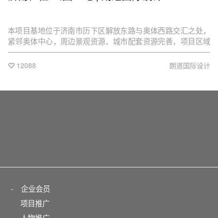
本项目基地位于济南市历下区解放东路与奥体西路交汇之处，
紧邻奥体中心，周边景观资源、城市配套资源完善，项目区域
规划优越，毗邻在建R轻轨。本区域的设计以小街区为概念基
础，用小尺度来创建一个适宜步行的城市街区空间。作为城市
12088
朗道国际设计
空间的一个BLOCK，我们在设计中引入“小”的概念，以小见
大，以方寸天地见万象新生。
-
企业会员
项目推广
人物推广