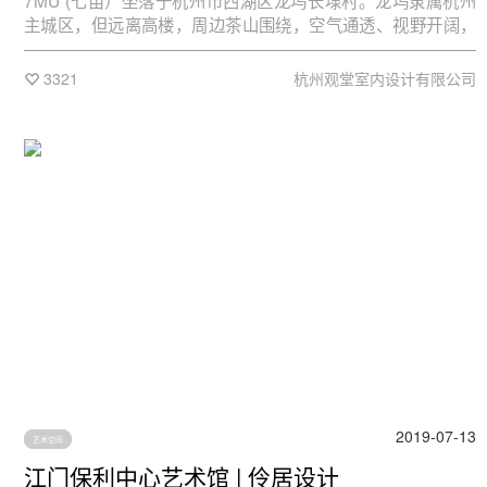
7MU (七亩）坐落于杭州市西湖区龙坞长埭村。龙坞隶属杭州
主城区，但远离高楼，周边茶山围绕，空气通透、视野开阔，
农家菜格外鲜美，吸引众人徒步休闲喝茶，是城市里的世外桃
源。7MU占地面积4500平米，因而取名“七亩”，分为四大板块
3321
杭州观堂室内设计有限公司
-- 7MU SPACE（空间）、7MU CAFE（咖啡）、7MU
DINING（餐厅） 和7MU GARAGE（车库）。
2019-07-13
艺术空间
江门保利中心艺术馆 | 伶居设计