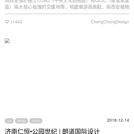
項目坐落於曲江CCBD（中央文化商務區）和QCIC（產業聚集
區）兩大核心板塊的交匯地帶，地處樂游原高點，與西安植物
園一牆之隔，在遠處便看到這座充滿未來感的藝術水晶盒子漂
浮在城市上空。
11442
ChengChungDesign
2018-12-14
山东
城市街区
艺术空间
济南仁恒•公园世纪 | 朗道国际设计