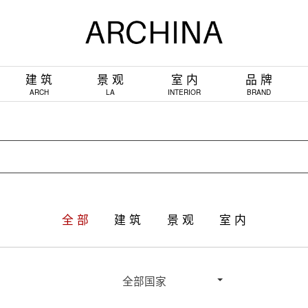
建 筑
景 观
室 内
品 牌
ARCH
LA
INTERIOR
BRAND
全 部
建 筑
景 观
室 内
全部国家