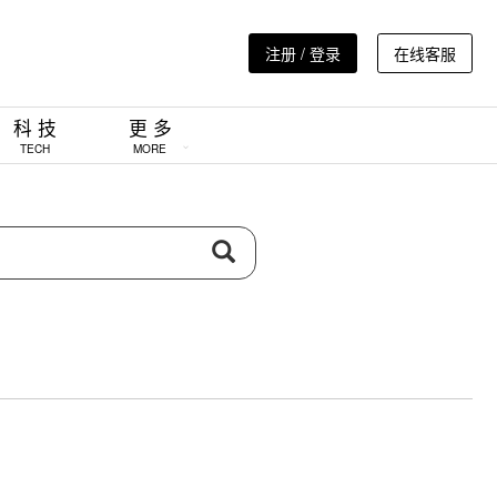
注册 / 登录
在线客服
科 技
更 多
TECH
MORE