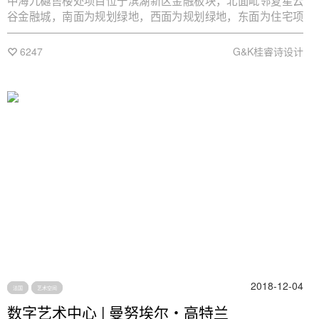
中海九樾售楼处项目位于滨湖新区金融板块，北面毗邻复星云
谷金融城，南面为规划绿地，西面为规划绿地，东面为住宅项
目用地。该项目汇融艺术与生命力做为思考主题，以汲取、融
合、再造的手法，为本项目注入“新”活力，打造一个全新的生活
6247
G&K桂睿诗设计
艺术廊形式的艺术空间，使其成为一个更具“公共性、空间性、
话题性”的新型售楼中心。
2018-12-04
法国
艺术空间
数字艺术中心 | 曼努埃尔・高特兰