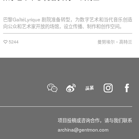
巴黎GaîtéLyrique 剧院准备转型，为数字艺术和当代音乐创造
向公众和艺术家开放的场馆，设立传播、制作和创作空间。
5244
曼努埃尔・高特兰
项目投稿或咨询合作，请与我们联系
archina@gentmon.com