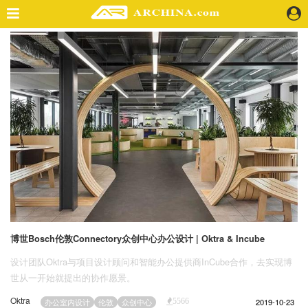
精选案例
建 筑
景 观
室 内
视 频
头条资讯
业 界
机 构
人 物
博世Bosch伦敦Connectory众创中心办公设计 | Oktra & Incube
地 产
设计团队Oktra与项目设计顾问和智能办公提供商InCube合作，去实现博
快速搜索
世从一开始就提出的协作愿景。
Oktra
2019-10-23
办公室内设计
伦敦
众创中心
5566