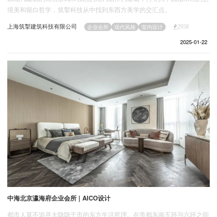
企业招聘
境美和留白哲学，筑掣科技从中找到东西方美学的交汇点。
上海筑掣建筑科技有限公司
企业会所
现代风格
室内设计
2958
企业会员
2025-01-22
关于投稿
广告投放
关于我们
联系我们
中海北京瀛海府企业会所 | AICO设计
都市人莫不追寻大隐隐于市的东方生活哲理。在帝都东南五环与六环之间