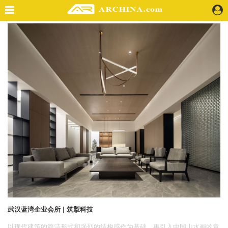
精选案例
建 筑
景 观
室 内
视 频
头条资讯
业 界
机 构
人 物
地 产
快速搜索
武汉蓝湾企业会所 | 筑掣科技
以现代建筑的简洁形式和强烈的结构感作为基础，再引入中国山水画的意