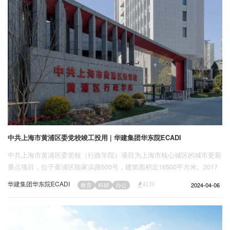
中共上海市黄浦区委党校竣工投用 | 华建集团华东院ECADI
中共上海市黄浦区委党校（行政学院）项目为上海市核心城区的城市更新
重点项目，位于黄浦区陆家浜路500号，建筑面积近16500平方米。2017
年4月正式启动新党校建设项目，2020年8月新党校改扩建工程建设项目
华建集团华东院ECADI
2024-04-06
教育
科研
办公
4139
全面开工。设计保留西侧办公楼，将其整体改造为校（院）宿舍及餐厅，
西南角原有报告厅保留并改造成健身房，场地北侧建筑整体拆除，在原址
新建高层教学综合楼。