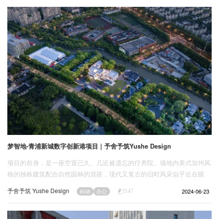
企业招聘
企业会员
关于投稿
广告投放
关于我们
联系我们
梦智地-青浦新城数字创新港项目 | 予舍予筑Yushe Design
项目的前身，是一座空置已久、几近被遗忘的疗养院。场地内美式加州风
格的独栋建筑配合自然园林的混搭，现代又复古的旧时风采似乎近在眼
前。项目总占地面积22753平方米、总建筑面积约18000平方米。为紧贴
予舍予筑 Yushe Design
2024-06-23
科研
办公
3147
城市更新趋势，业主方决定将其改造成全新的技术设计研发与产业办公
地，让饱满的创新活力重归。