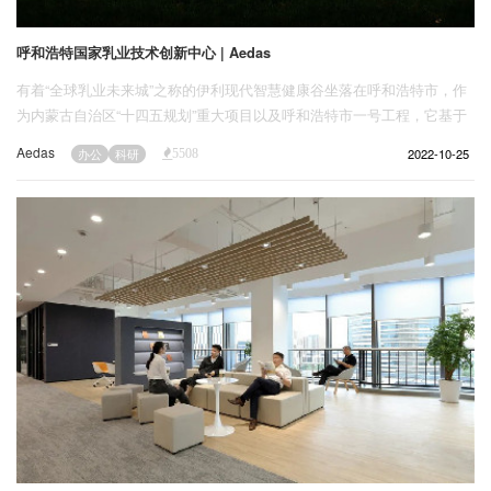
呼和浩特国家乳业技术创新中心 | Aedas
有着“全球乳业未来城”之称的伊利现代智慧健康谷坐落在呼和浩特市，作
为内蒙古自治区“十四五规划”重大项目以及呼和浩特市一号工程，它基于
全新的产城融合模式以及数字科技，构建全链条式产业，对中国乳业发展
Aedas
2022-10-25
办公
科研
5508
有着极为重要的意义。Aedas全球设计董事韦业启（Ken Wai）、执行董
事李巍带领团队，在这一乳业硅谷的中轴门户位置，打造了全国唯一的国
家级乳业技术创新中心。