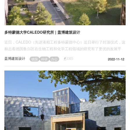
多特蒙德大学CALEDO研究所 | 盖博建筑设计
近日，CALEDO（先进液相工程多特蒙德中心）近日举行了封顶仪式，这
标志着德国鲁尔区在生物工程和化学工程领域的研究有了更优的发展平
台。
盖博建筑设计
2022-11-12
德国
科研
办公
3305