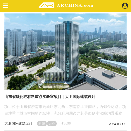
精选案例
建 筑
景 观
室 内
视 频
头条资讯
业 界
机 构
人 物
山东省碳化硅材料重点实验室项目 | 大卫国际建筑设计
地 产
项目位于山东省济南市高新区东北角，东南临工业南路，西邻金达路。项
快速搜索
目注重与城市空间的连续性，充分利用周边尤其是西侧小汉峪沟景观资
源，尽量规避南侧不利视线条件。
大卫国际建筑设计
2024-08-17
科研
办公
3590