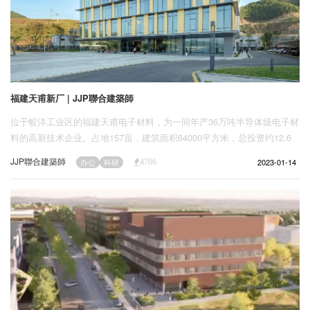
福建天甫新厂 | JJP聯合建築師
位于蛟洋工业区的福建天甫电子材料，为一间年产36万吨半导体级电子材
料的高新技术企业。占地157亩，建筑面积64000平方米，总投资约12.6
亿元，除了作为中国华南地区研发生产电子级硫酸、氢氟酸、氨水、双氧
JJP聯合建築師
2023-01-14
办公
科研
4706
水等产品的大型基地，更将以原料在地供应优势及园区产业链循环、节能
环保条件，逐步发展其他生产基地。