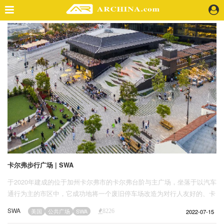
精选案例
建 筑
景 观
室 内
视 频
头条资讯
业 界
机 构
人 物
卡尔弗步行广场 | SWA
地 产
于2020年建成的位于加州卡尔弗市的卡尔弗台阶与主广场，坐落于以汽车
快速搜索
通行为主的市区中，它成功地将一个废旧停车场改造为对行人友好的、卡
尔弗市的新城市中心。
SWA
2022-07-15
美国
公共广场
SWA
8226