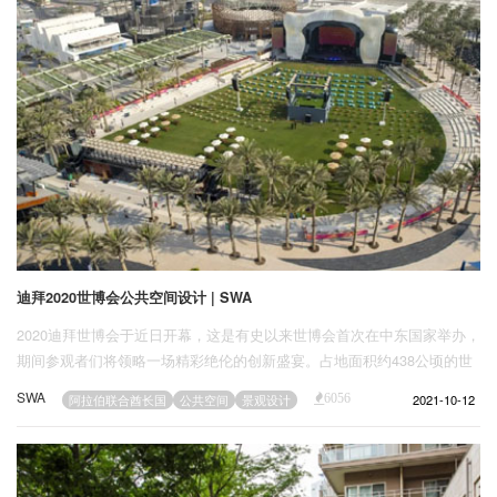
迪拜2020世博会公共空间设计 | SWA
2020迪拜世博会于近日开幕，这是有史以来世博会首次在中东国家举办，
期间参观者们将领略一场精彩绝伦的创新盛宴。占地面积约438公顷的世
博园区蔚为壮观，容纳了来自近200个国家的特色展馆。SWA Group对园
SWA
2021-10-12
阿拉伯联合酋长国
公共空间
景观设计
6056
区主要的公共开放空间进行了规划与设计。卓尔不群的广场、锦绣华丽的
公园以及联结环道等，在实用和诗意的平衡间全面实现了本次世博会场所
营造的雄心抱负。