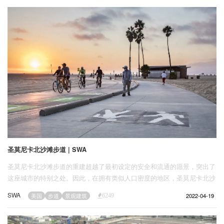
企业招聘
企业会员
关于投稿
广告投放
关于我们
联系我们
圣莫尼卡北沙滩步道 | SWA
圣莫尼卡北沙滩步道的重建超越了最初设定的安全和流通的愿景，突出了
这座城市的特别之处。因此，在拥有类似人口密度的地区，圣莫尼卡北沙
滩步道可以作为进一步干预措施的范例。
SWA
2022-04-19
美国
步道
景观建筑
6249