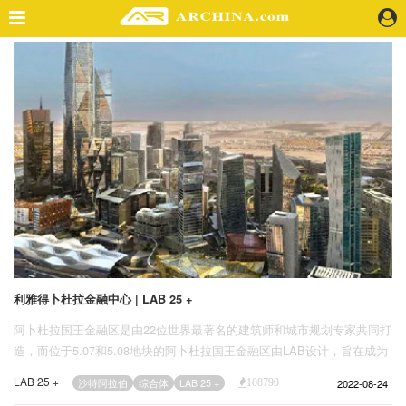
精选案例
建 筑
景 观
室 内
视 频
头条资讯
业 界
机 构
人 物
利雅得卜杜拉金融中心 | LAB 25 +
地 产
阿卜杜拉国王金融区是由22位世界最著名的建筑师和城市规划专家共同打
快速搜索
造，而位于5.07和5.08地块的阿卜杜拉国王金融区由LAB设计，旨在成为
该地区规划最完善的0碳社区。由两块土四栋相互连接的塔楼组成，提供
LAB 25 +
2022-08-24
沙特阿拉伯
综合体
LAB 25 +
108790
具有未来派天际线的精致大都市设计。互相穿插的大楼既包括：两座塔楼