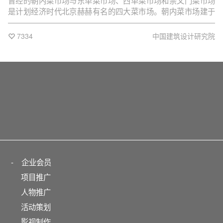
曾经的朝内菜市场与东单菜市场、西单菜市场和崇文门菜市场
是计划经济时代北京赫赫有名的四大菜市场。朝内菜市场建于
1954年，位于老外交部的斜对面，最初为露天市场，后建一座
双坡屋顶大跨结构建筑，人称“老朝菜”。在许多老北京眼中，
7334
中国建筑设计研究院
“买好菜，找朝菜”，朝内菜市场是当年京城最为名副其实的菜市
场，因毗邻使馆区还时常承担接待外宾的任务。
-
企业会员
项目推广
人物推广
活动策划
影视制作