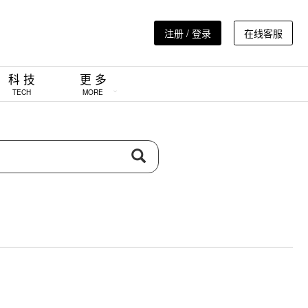
注册 / 登录
在线客服
科 技
更 多
TECH
MORE