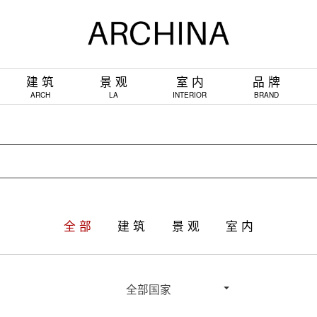
建 筑
景 观
室 内
品 牌
ARCH
LA
INTERIOR
BRAND
全 部
建 筑
景 观
室 内
全部国家