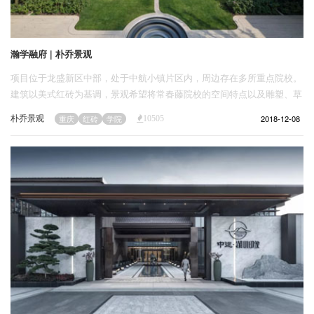
瀚学融府 | 朴乔景观
项目位于龙盛新区中部，处于中航小镇片区内，周边存在多所重点院校。
建筑以美式红砖为基调，景观希望将常春藤院校的空间特点以及雕塑、草
地等典型元素植入场地，结合经典时尚符号，展现一个符合现代审美格调
朴乔景观
2018-12-08
重庆
红砖
学院
10505
的学院风精神场所。