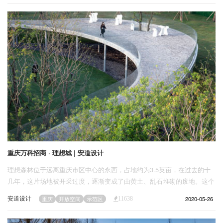
企业招聘
企业会员
关于投稿
广告投放
关于我们
联系我们
重庆万科招商 · 理想城 | 安道设计
理想森林位于远离重庆市区中心的永西，占地约为3.5英亩，在过去的十
几年，这片场地被开采过度，逐渐变成了由黄土、乱石堆砌的废地。这个
C字形的狭长场地就像一张褶皱的牛皮纸，期待着焕发生机。理想森林是
安道设计
2020-05-26
重庆
开放空间
示范区
11638
通往一座现代艺术展览馆的必经之地，同时也是一座永久保留的公园区
域。