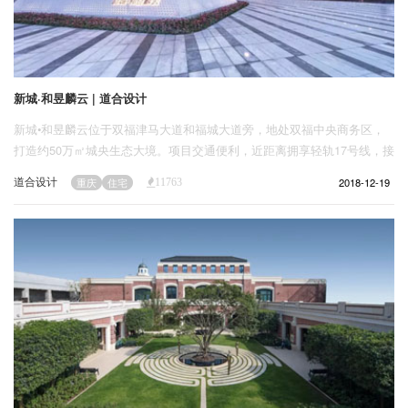
新城·和昱麟云 | 道合设计
新城•和昱麟云位于双福津马大道和福城大道旁，地处双福中央商务区，
打造约50万㎡城央生态大境。项目交通便利，近距离拥享轻轨17号线，接
驳周边三大轻轨线，拥有三大高速、三大公交站等立体交通，开启与主城
道合设计
2018-12-19
重庆
住宅
11763
的无间驳时代。