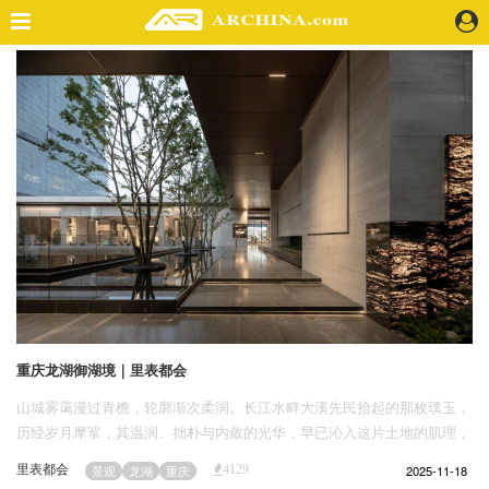
精选案例
建 筑
景 观
室 内
视 频
头条资讯
业 界
机 构
人 物
重庆龙湖御湖境｜里表都会
地 产
山城雾霭漫过青檐，轮廓渐次柔润。长江水畔大溪先民拾起的那枚璞玉，
快速搜索
历经岁月摩挲，其温润、拙朴与内敛的光华，早已沁入这片土地的肌理，
化作时光低语的琥珀。重庆龙湖御湖境，便在这山影水韵与玉魄交织的薄
里表都会
2025-11-18
景观
龙湖
重庆
4129
暮微光里，静静浮现。