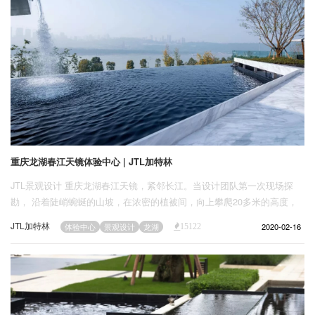
重庆龙湖春江天镜体验中心 | JTL加特林
JTL景观设计 重庆龙湖春江天镜，紧邻长江。当设计团队第一次现场探
勘， 沿着陡峭蜿蜒的山坡，在浓密的植被间，向上攀爬20多米的高度，
很是辛苦，终于来到预计的建筑室内高度，回首一望，立刻被眼前壮美的
JTL加特林
2020-02-16
体验中心
景观设计
龙湖
15122
江面风光所震撼，登高远眺，之前攀爬的辛苦变得值得。这种最初的、强
烈的场地体验也给了我们设计的灵感与原则，希望在今后的设计中保留这
种由场地自发的林地穿行与回首震撼的感觉。