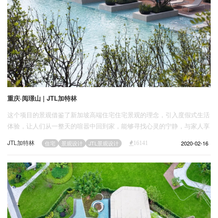
重庆·阅璟山 | JTL加特林
这个项目的景观借鉴了新加坡高端住宅住宅景观的理念，引入度假式生活
体验，让人们从一整天的喧嚣中回到家，能够寻找心灵的宁静，与家人享
受度假般的舒适。
JTL加特林
2020-02-16
住宅
景观设计
JTL景观设计
16141