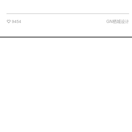
9454
GN栖城设计
-
关于我们
-
项目投稿
加入我们
企业入驻
联络我们
版权说明