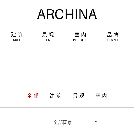
建 筑
景 观
室 内
品 牌
ARCH
LA
INTERIOR
BRAND
全 部
建 筑
景 观
室 内
全部国家