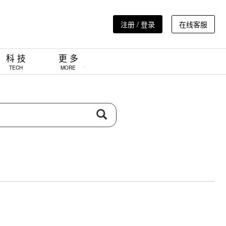
注册 / 登录
在线客服
科 技
更 多
TECH
MORE