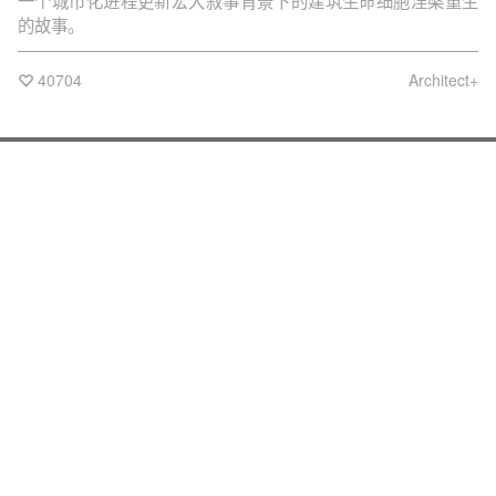
一个城市化进程更新宏大叙事背景下的建筑生命细胞涅槃重生
的故事。
40704
Architect+
-
企业会员
项目推广
人物推广
活动策划
影视制作