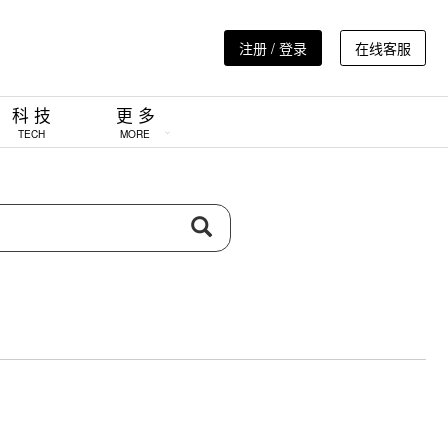
注册 / 登录
在线客服
科 技
更 多
TECH
MORE