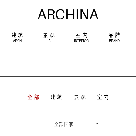
建 筑
景 观
室 内
品 牌
ARCH
LA
INTERIOR
BRAND
全 部
建 筑
景 观
室 内
全部国家