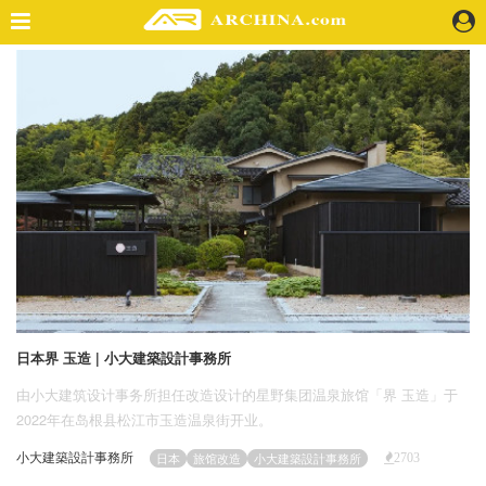
精选案例
建 筑
景 观
室 内
视 频
头条资讯
业 界
机 构
人 物
日本界 玉造 | 小大建築設計事務所
地 产
由小大建筑设计事务所担任改造设计的星野集团温泉旅馆「界 玉造」于
快速搜索
2022年在岛根县松江市玉造温泉街开业。
小大建築設計事務所
日本
旅馆改造
小大建築設計事務所
2703