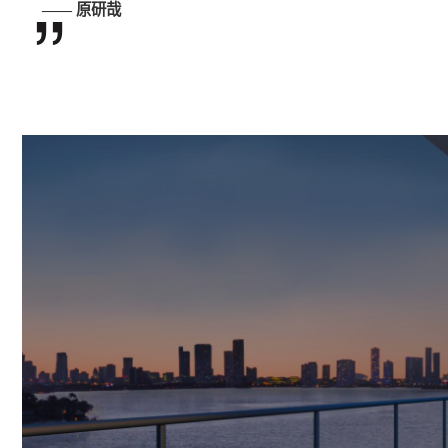
”
—— 原研哉