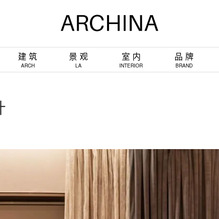
建 筑
景 观
室 内
品 牌
ARCH
LA
INTERIOR
BRAND
计