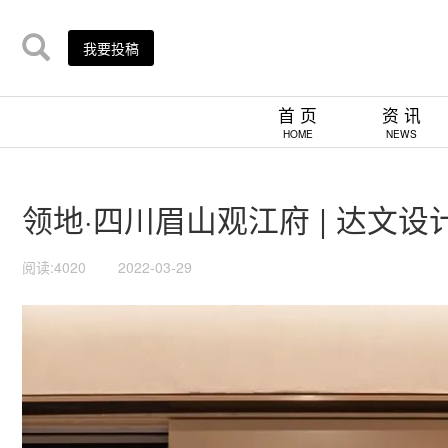
我要投稿
首 页
资 讯
HOME
NEWS
领地·四川眉山观江府 | 达文设
阅读:4020
2022-03-29