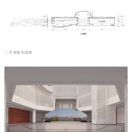
△ 艺体楼 剖面图