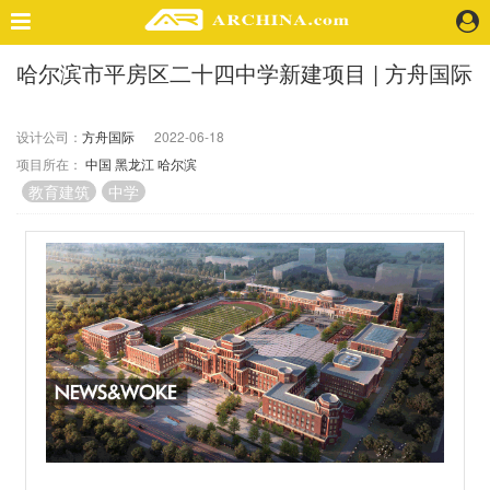
哈尔滨市平房区二十四中学新建项目 | 方舟国际
精选案例
建 筑
设计公司：
方舟国际
2022-06-18
景 观
项目所在：
中国
黑龙江
哈尔滨
室 内
教育建筑
中学
视 频
头条资讯
业 界
机 构
人 物
地 产
快速搜索