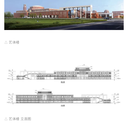
△ 艺体楼
△ 艺体楼 立面图