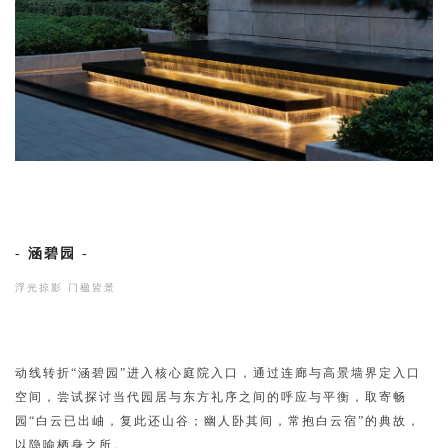
-
涵碧园
-
浮光掠影 门楹皆景
动线转折“涵碧园”进入核心庭院入口，通过连廊与高景墙界定入口
空间，尝试探讨当代园居与东方礼序之间的呼应与平衡，取寄畅
园“白云已出岫，复此还山谷；幽人卧其间，常抱白云宿”的典故，
以隐喻栖身之所。