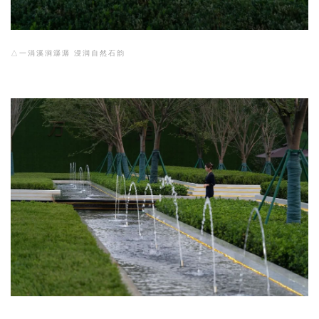
△一涓溪涧潺潺 浸润自然石韵