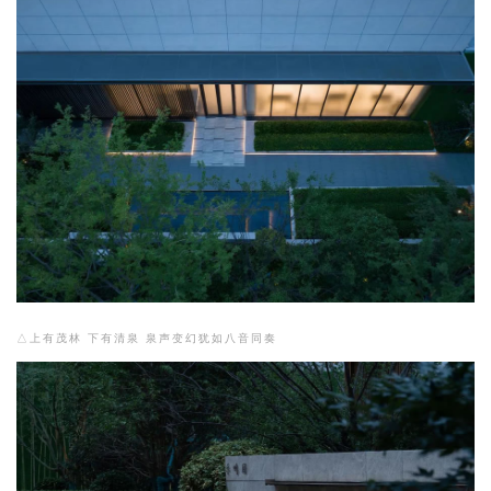
△上有茂林 下有清泉 泉声变幻犹如八音同奏