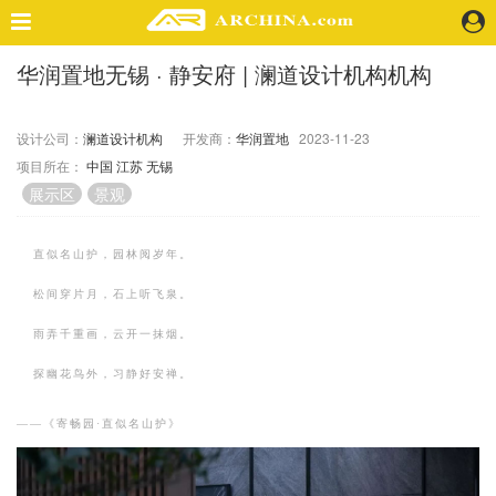
华润置地无锡 · 静安府 | 澜道设计机构机构
精选案例
建 筑
设计公司：
澜道设计机构
开发商：
华润置地
2023-11-23
景 观
项目所在：
中国
江苏
无锡
室 内
展示区
景观
视 频
直似名山护，园林阅岁年。
头条资讯
松间穿片月，石上听飞泉。
业 界
机 构
雨弄千重画，云开一抹烟。
人 物
探幽花鸟外，习静好安禅。
地 产
快速搜索
——《寄畅园·直似名山护》