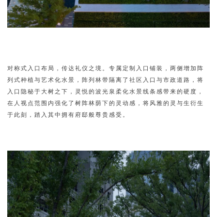
对称式入口布局，传达礼仪之境。专属定制入口铺装，两侧增加阵
列式种植与艺术化水景，阵列林带隔离了社区入口与市政道路，将
入口隐秘于大树之下，灵悦的波光泉柔化水景线条感带来的硬度，
在人视点范围内强化了树阵林荫下的灵动感，将风雅的灵与生衍生
于此刻，踏入其中拥有府邸般尊贵感受。