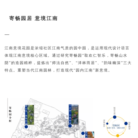
寄畅园居 意境江南
江南意境花园是浓缩社区江南气质的园中园，是运用现代设计语言
体现江南意境核心区域。通过研究寄畅园“取欢仁智乐，寄畅山水
阴”的造园精粹，提炼出“师法自然”、“泽林而居”、“韵味幽深”三大
特点。重塑当代江南园林，打造现代“园内江南”新意境。