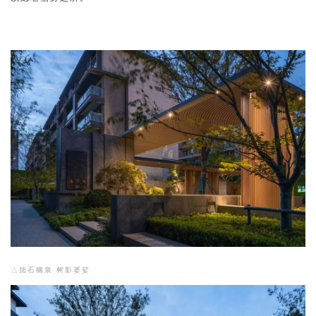
△拙石幽泉 树影婆娑