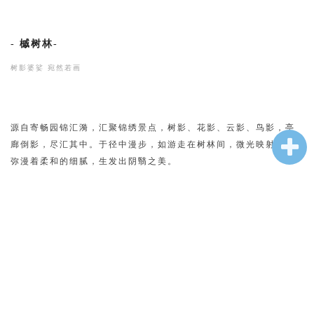
-
槭树林
-
树影婆娑 宛然若画
源自寄畅园锦汇漪，汇聚锦绣景点，树影、花影、云影、鸟影，亭
廊倒影，尽汇其中。于径中漫步，如游走在树林间，微光映射下，
弥漫着柔和的细腻，生发出阴翳之美。
△朴拙石材与细腻树植 构成硬朗与柔软的肌理对比