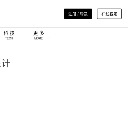
注册 / 登录
在线客服
科 技
更 多
TECH
MORE
设计