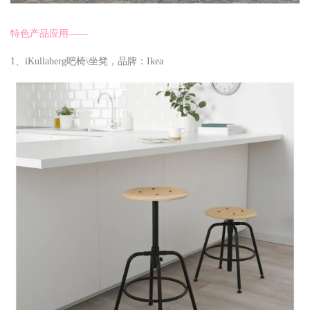
特色产品应用——
1、iKullaberg吧椅\坐凳，品牌：Ikea