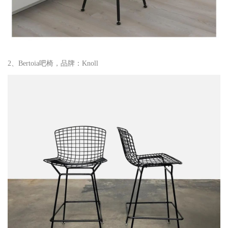
2、Bertoia吧椅，品牌：Knoll