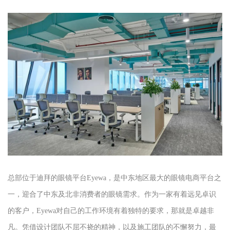
总部位于迪拜的眼镜平台Eyewa，是中东地区最大的眼镜电商平台之
一，迎合了中东及北非消费者的眼镜需求。作为一家有着远见卓识
的客户，Eyewa对自己的工作环境有着独特的要求，那就是卓越非
凡。凭借设计团队不屈不挠的精神，以及施工团队的不懈努力，最