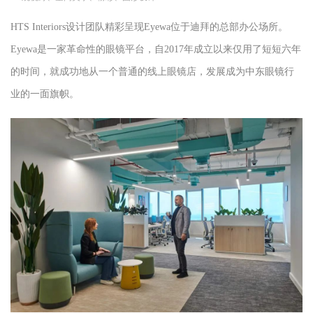
HTS Interiors
设计团队精彩呈现Eyewa位于迪拜的总部办公场所。
Eyewa是一家革命性的眼镜平台，自2017年成立以来仅用了短短六年
的时间，就成功地从一个普通的线上眼镜店，发展成为中东眼镜行
业的一面旗帜。