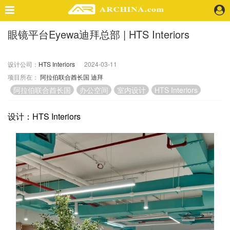
眼镜平台Eyewa迪拜总部 | HTS Interiors
精选案例
建 筑
设计公司：
HTS Interiors
2024-03-11
景 观
项目所在：
阿拉伯联合酋长国
迪拜
室 内
阿拉伯联合酋长国
办公空间
室内设计
HTS Interiors
视 频
设计：HTS Interiors
头条资讯
业 界
机 构
人 物
地 产
快速搜索