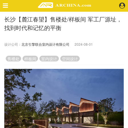
长沙【麓江春望】售楼处/样板间 军工厂源址，
精选案例
找到时代和记忆的平衡
建 筑
景 观
室 内
设计公司：
北京引擎联合室内设计有限公司
2024-08-01
视 频
售楼处
样板间
室内设计
空间设计
头条资讯
业 界
机 构
人 物
地 产
快速搜索