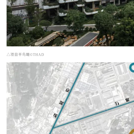
△项目半鸟瞰©THAD