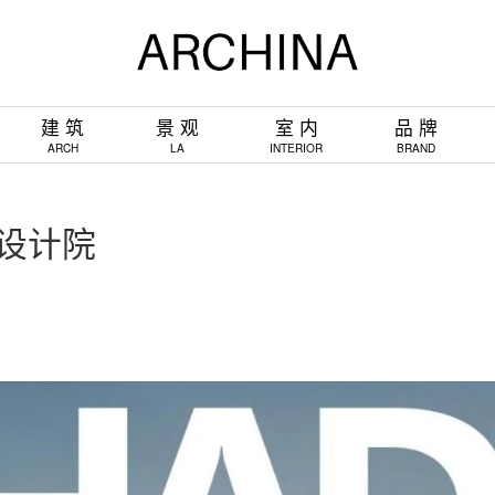
建 筑
景 观
室 内
品 牌
ARCH
LA
INTERIOR
BRAND
筑设计院