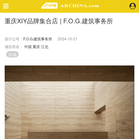
重庆XIY品牌集合店 | F.O.G.建筑事务所
精选案例
建 筑
设计公司：
F.O.G.建筑事务所
2024-10-21
景 观
项目所在：
中国
重庆
江北
室 内
店铺
视 频
头条资讯
业 界
机 构
人 物
地 产
快速搜索