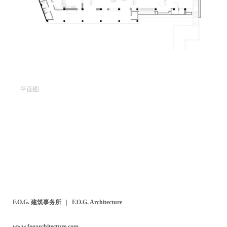
平面图
F.O.G. 建筑事务所 | F.O.G. Architecture
www.fogarchitecture.com