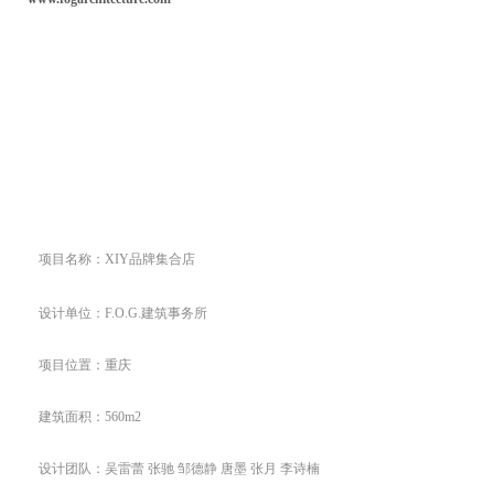
项目名称：
XIY品牌集合店
设计单位：F.O.G.建筑事务所
项目位置：重庆
建筑面积：560m2
设计团队：吴雷蕾 张驰 邹德静 唐墨 张月 李诗楠