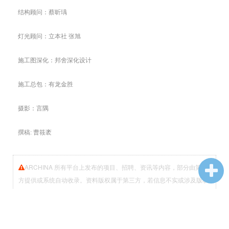
结构顾问：蔡昕瑀
灯光顾问：立本社 张旭
施工图深化：邦舍深化设计
施工总包：有龙金胜
摄影：言隅
撰稿: 曹筱袤
ARCHINA 所有平台上发布的项目、招聘、资讯等内容，部分由第三
方提供或系统自动收录。资料版权属于第三方，若信息不实或涉及版权
问题，需要版权方和第三方沟通，ARCHINA 将配合对接，并在确认无
误后删除涉及版权问题的信息，相应的法律责任均由资料提供方承担。