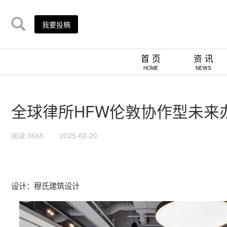
我要投稿
首 页
资 讯
HOME
NEWS
全球律所HFW伦敦协作型未来办
阅读:3665
2025-03-20
设计：穆氏建筑设计