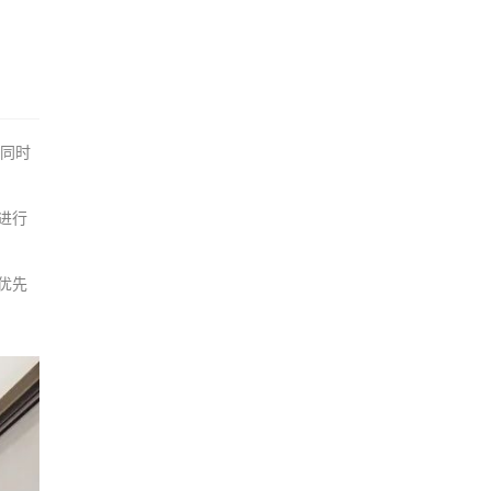
，同时
进行
优先