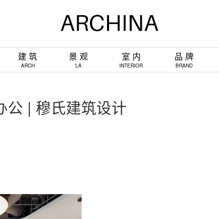
建 筑
景 观
室 内
品 牌
ARCH
LA
INTERIOR
BRAND
公 | 穆氏建筑设计