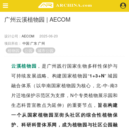
广州云溪植物园 | AECOM
精选案例
建 筑
设计公司：
AECOM
2025-06-20
景 观
项目所在：
中国
广东
广州
室 内
植物园
公园
城市公园
视 频
云溪植物园
，是广州践行国家生物多样性保护与
头条资讯
可持续发展战略、构建国家植物园“
1+3+N
” 城园
业 界
融合体系（以华南国家植物园为核心，北-中-南3
机 构
人 物
片迁地保护示范区为支撑，N个专类植物展示园和
地 产
生态科普宣教点为延伸）的重要节点，
旨在构建
快速搜索
一个从国家植物园至街头社区的综合性植物保
护、科研科普体系网，成为植物园与社区公园融