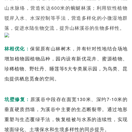
山水脉络，营造长达600米的蜿蜒林溪；利用软性植物
驳岸入水、水深控制等手法，营造多样化的小微湿地群
落，促进水陆生物交流，提升山林溪谷的生物多样性。
林相优化：
保留原有山林树木，并有针对性地结合场地
增加植物园植物品种，园内设有新优花卉、蜜源植物、
珍稀植物、野牡丹、睡莲等5大专类展示园，为鸟类、昆
虫提供栖息觅食的空间。
坑壁修复：
原溪谷中段存在面宽130米、深约7-10米的
垂直硬质挡墙，为溪谷中主要的生态断裂带。通过地形
重塑与生态覆绿手法，恢复植被与水系的连续性，实现
坡面绿化、土壤保水和生境多样性的同步提升。