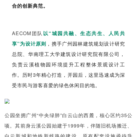
企业招聘
合的创新典范。
企业会员
关于投稿
AECOM团队
以“城园共融、生态共生、人民共
广告投放
享”为设计原则
，携手广州园林建筑规划设计研究
总院、华南理工大学建筑设计研究院有限公司，
关于我们
负责云溪植物园环境提升工程整体景观设计工
联系我们
作。历时3年精心打造，开园后，这里迅速成为深
受市民与游客喜爱的绿色休闲目的地。
公园坐拥广州“中央绿肺”白云山的西麓，核心区约35公
顷。其前身云溪公园始建于1999年，伴随旧机场搬迁、
白云新城和地铁新线路的建设，原有配套设施亟待升