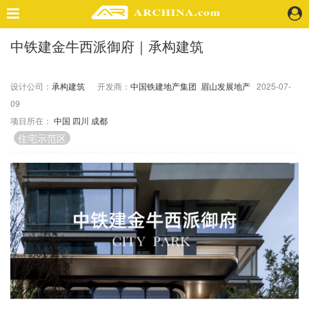
中铁建金牛西派御府｜承构建筑
精选案例
建 筑
设计公司：
承构建筑
开发商：
中国铁建地产集团
眉山发展地产
2025-07-
景 观
09
室 内
项目所在：
中国
四川
成都
视 频
住宅示范区
头条资讯
业 界
机 构
人 物
地 产
快速搜索