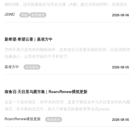
侧的D楼。这些新建筑在与历史主楼（A楼）建立关联的同时，也展现出
对项目自信的现代诠释。新建筑的砖砌外立面在色调上与现有抹灰和天然
JSWD
2026-08-06
1427
学校
教育建筑
石材立面相协调。
新希望·希望云著 | 基准方中
空间不再只是简单的睡眠场所，是奔波生活里最安稳的归宿，以温润肌理
包裹身心，让所有浮躁归于平和安宁。
基准方中
2026-08-05
1872
住宅室内
南食召·天目里乌厩市集 | RoarcRenew裸筑更新
这是一个迷你项目，50平米的空间，是基于裸筑去年与天目里合作的乌厩
项目，在市集的业态中，加入了南食召的食材零售业态popup。
RoarcRenew裸筑更新
2026-08-05
1645
商业室内