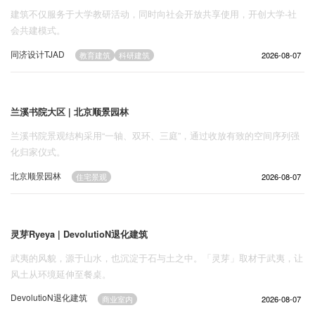
企业招聘
建筑不仅服务于大学教研活动，同时向社会开放共享使用，开创大学-社
会共建模式。
企业会员
同济设计TJAD
2026-08-07
1620
教育建筑
科研建筑
关于投稿
广告投放
兰溪书院大区 | 北京顺景园林
关于我们
兰溪书院景观结构采用“一轴、双环、三庭”，通过收放有致的空间序列强
联系我们
化归家仪式。
北京顺景园林
2026-08-07
1157
住宅景观
灵芽Ryeya | DevolutioN退化建筑
武夷的风貌，源于山水，也沉淀于石与土之中。「灵芽」取材于武夷，让
风土从环境延伸至餐桌。
DevolutioN退化建筑
2026-08-07
707
商业室内