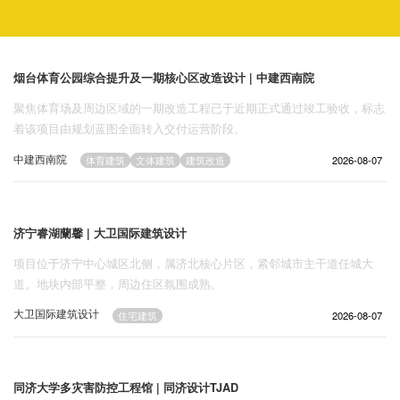
精选案例
烟台体育公园综合提升及一期核心区改造设计 | 中建西南院
建 筑
聚焦体育场及周边区域的一期改造工程已于近期正式通过竣工验收，标志
景 观
着该项目由规划蓝图全面转入交付运营阶段。
室 内
中建西南院
2026-08-07
1576
视 频
体育建筑
文体建筑
建筑改造
头条资讯
济宁睿湖蘭馨 | 大卫国际建筑设计
业 界
项目位于济宁中心城区北侧，属济北核心片区，紧邻城市主干道任城大
机 构
道。地块内部平整，周边住区氛围成熟。
人 物
大卫国际建筑设计
2026-08-07
地 产
1845
住宅建筑
快速搜索
同济大学多灾害防控工程馆 | 同济设计TJAD