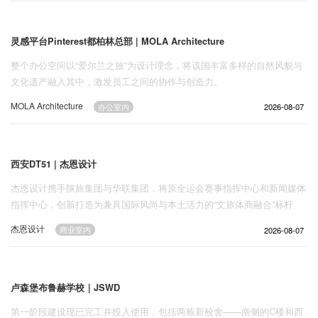
灵感平台Pinterest都柏林总部 | MOLA Architecture
整个办公空间以“爱尔兰之旅”为设计理念，将该国丰富多样的自然风貌与
文化遗产融入其中，激发员工之间的协作与创造力。
MOLA Architecture
2026-08-07
1737
办公室内
西安DT51 | 杰恩设计
杰恩设计携手陕旅集团与华联集团，将原全运会赛事指挥中心和新闻媒体
指挥中心，创新打造为兼具国际风尚与本土活力的“文旅体商融合”标杆
——西安DT51。
杰恩设计
2026-08-07
983
商业室内
卢森堡布鲁赫学校｜JSWD
第一阶段建设现已完工并投入使用，包括两栋新校舍——南侧的C楼和西