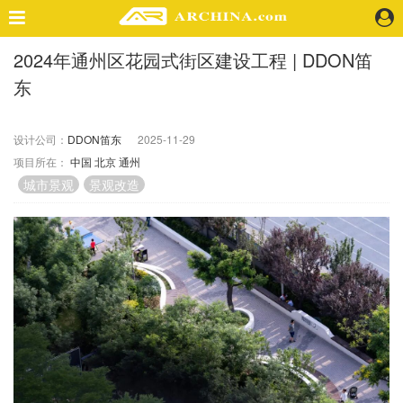
2024年通州区花园式街区建设工程 | DDON笛
精选案例
东
建 筑
景 观
室 内
设计公司：
DDON笛东
2025-11-29
项目所在：
中国
北京
通州
视 频
城市景观
景观改造
头条资讯
业 界
机 构
人 物
地 产
快速搜索