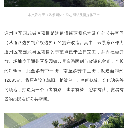
企业招聘
本文发布于《风景园林》杂志网站及新媒体平台
企业会员
关于投稿
通州区花园式街区项目是道路沿线两侧绿地及户外公共空间
广告投放
（从道路边界到产权边界）的提升改造。其中，云景东路作为
通州区花园式街区项目的示范点已于近日完工，并向社会开
关于我们
联系我们
放。场地位于通州区梨园镇云景东路两侧市政绿化空间，全长
约
0.5km
，北至群芳中一街，南至群芳中三街，改造面积约
12685㎡。将原有设施陈旧、植被单一、空间低效、文化缺失等
的场地，打造为一个行者有路、坐者有椅、憩者有荫、赏者有
景的市民友好公共空间。