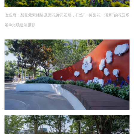
改造后：梨花元素铺装及梨花诗词景墙，打造”一树梨花一溪月”的花园场
景
©
光场建筑摄影