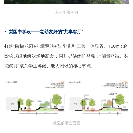
道路附属空间
•
梨园中学段——老幼友好的“共享客厅”
打造“阶梯花园
+
能量驿站
+
梨花溪月”三位一体场景。
160m
长的
阶梯式绿地解决场地高差，同时提供休憩坐凳，“能量驿站、梨
花溪月”成为学生等候、老人闲谈的核心节点。
改造前后立面图