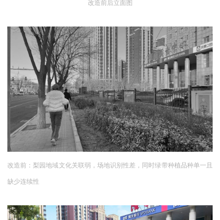
•
政务办公段——通透式形象空间
梨花主题特色景墙结合坐凳为人群提供交流与共享的空间，配
置春花植物，绿视率从
30%
提升至
75%
，既保持政务空间的庄
重性，又增强与市民的互动性。
改造前后立面图