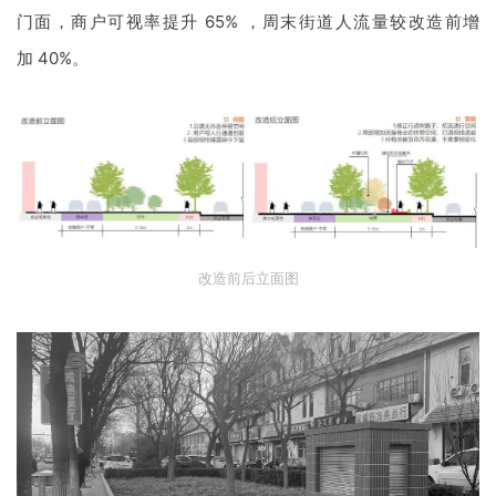
改造后：台层式空间消化场地高差，营造丰富的使用功能
©
光场建筑摄影
•
商业段——活力联动的
“过渡空间”
实施“疏林透光微整容“，清理
3
处视线遮挡的密植灌木，增设
3
处停留港湾（宽度
2~3m
，配休息椅），串联人行步道与商铺
门面，商户可视率提升
65%
，周末街道人流量较改造前增
加
40%
。