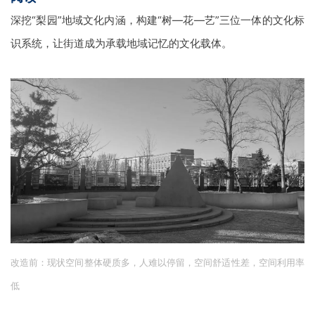
改造后：
设置梨花诗词景墙，镌刻
“忽如一夜春风来，千树万树梨花开”
等
经典诗句，让居民在行走中感受文化熏陶，实现
“街道可阅读，文化可触
摸”
©
光场建筑摄影
|
策略2：文化嵌入 - 植入“梨花”基因，让街道“可
阅读”
深挖“梨园”地域文化内涵，构建
“树—花—艺”
三位一体的文化标
识系统，让街道成为承载地域记忆的文化载体。