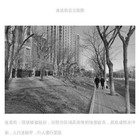
•
居住区段——隐于绿中的“邻里社交场”
用”微地形 + 挡墙绿化”技术消化2.5m场地高差，挡墙内侧嵌入
坐凳，兼具固土与休憩功能，景石配置地被草花，形成“隐于绿
中”的邻里交往空间。
改造前后立面图