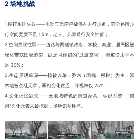
2
场地挑战
1.
慢行系统失效——电动车无序停放侵占人行步道，部分路段步
行空间宽度不足
1.5m
，老人、儿童通行安全性低；
2.
空间关联性弱——道路与两侧镇政府、学校、商业、居民区被
绿化带或围墙割裂，缺乏可停留的
“过渡空间”，街道使用率不
足
30%
；
3.
生态景观单调——植被以单一乔木（国槐、楸树）为主，灌
木地被杂乱无章，季相变化贫乏，绿视率仅
25%
；
4.
文化记忆缺失——无地域特色的街道家具、标识系统，“梨
园”文化元素未被挖掘，场地识别性差。