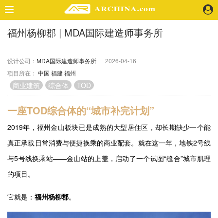
福州杨柳郡 | MDA国际建造师事务所
精选案例
建 筑
设计公司：
MDA国际建造师事务所
2026-04-16
景 观
项目所在：
中国
福建
福州
室 内
商业建筑
综合体
TOD
视 频
一座TOD综合体的“城市补完计划”
头条资讯
2019年，福州金山板块已是成熟的大型居住区，却长期缺少一个能
业 界
真正承载日常消费与便捷换乘的商业配套。就在这一年，地铁2号线
机 构
与5号线换乘站——金山站的上盖，启动了一个试图“缝合”城市肌理
人 物
地 产
的项目。
快速搜索
它就是：
福州杨柳郡
。