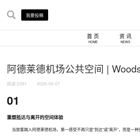
我要投稿
首 页
资 讯
HOME
NEWS
阿德莱德机场公共空间 | WoodsB
阅读:2391
2026-05-07
01
重塑抵达与离开的空间体验
当旅客踏入
阿德莱德机场，第一感受不再只是“到达”或“离开”，而是一