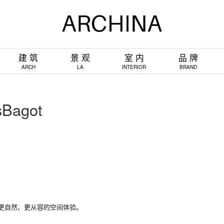
建 筑
景 观
室 内
品 牌
ARCH
LA
INTERIOR
BRAND
agot
种更自然、更从容的空间体验。