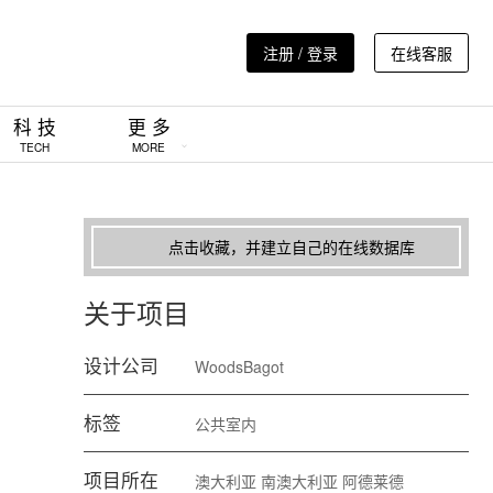
注册 / 登录
在线客服
科 技
更 多
TECH
MORE
点击收藏，并建立自己的在线数据库
关于项目
设计公司
WoodsBagot
标签
公共室内
项目所在
澳大利亚
南澳大利亚
阿德莱德