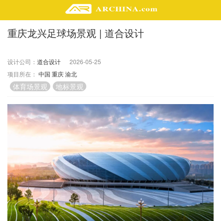
重庆龙兴足球场景观 | 道合设计
精选案例
建 筑
设计公司：
道合设计
2026-05-25
景 观
项目所在：
中国
重庆
渝北
室 内
体育场景观
地标景观
视 频
头条资讯
业 界
机 构
人 物
地 产
快速搜索