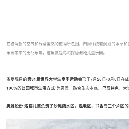
它被清新的空气和绿意盎然的植物所包围，四周环绕着
婀娜
的水草和
乐园带来的无尽乐趣，这里就是鸟峪探秘湿地儿童乐园。
备受瞩目的
第31届世界大学生夏季运动会
已于7月28日-8月8日
100%的公园城市生活方式
”为愿景，融合生态本底、巴蜀特色、大
奥雅股份 洛嘉儿童负责了沙滩嬉水区，湿地区，书香岛三个片区