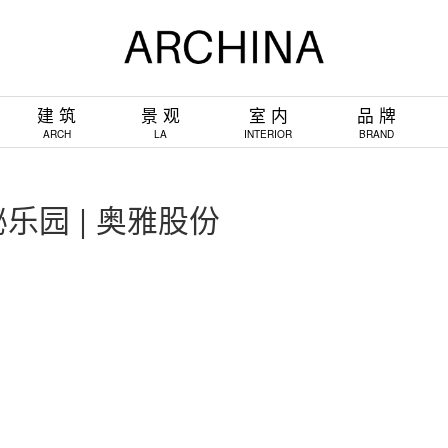
建 筑
景 观
室 内
品 牌
ARCH
LA
INTERIOR
BRAND
园 | 奥雅股份