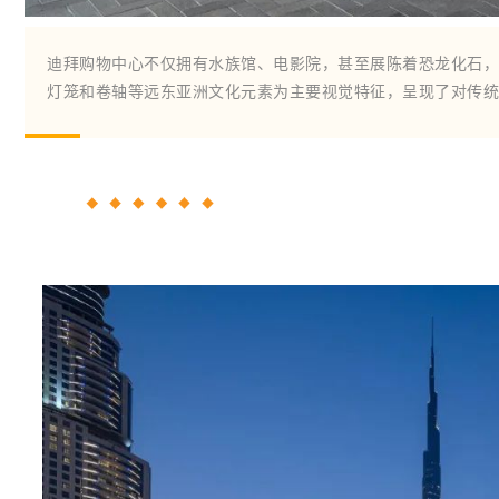
迪拜
购物中心不仅拥有水族馆、电影院，甚至展陈着恐龙化石，可谓
灯笼和卷轴等远东亚洲文化元素为主要视觉特征，呈现了对传统