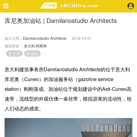
库尼奥加油站 | Damilanostudio Architects
精选案例
建 筑
设计公司：
Damilanostudio Architects
2018-10-01
景 观
项目所在：
意大利
阿斯蒂
室 内
意大利
加油站
视 频
意大利建筑事务所Damilanostudio Architects的位于意大利
头条资讯
库尼奥（Cuneo）的加油服务站（gazoline service
业 界
station）刚刚落成。加油站位于规划建设中的Asti-Cuneo高
机 构
速旁，流线型的外观仿佛一条丝带，模拟沥青的流动性，给
人 物
人们动态的感觉。
地 产
快速搜索