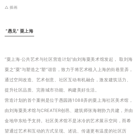
企业招聘
△ 插画
企业会员
关于投稿
“愚见” 粟上海
广告投放
关于我们
“粟上海·公共艺术与社区营造计划”由刘海粟美术馆发起， 取刘海
联系我们
粟之“粟”与塑造之“塑”谐音，致力于将艺术植入上海的街巷里弄，
通过空间改造、艺术创意、社区互动有机融合，激发建筑活力、
提升社区品质、完善城市功能、构建美好生活。
营造计划的首个案例是位于愚园路1088弄的粟上海社区美术馆，
由刘海粟美术馆与CREATER创邑、建筑师张海翱协力共建，并由
金地华东给予支持。社区美术馆不是冰冷的艺术展示空间，而希
望通过艺术和互动的方式呈现、述说、传递更有温度的社区历