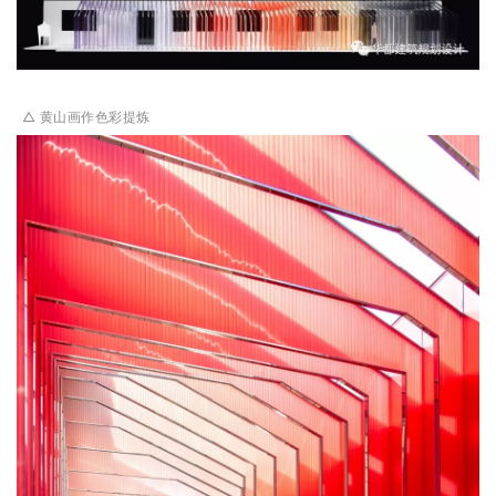
△ 黄山画作色彩提炼