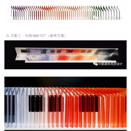
△ 方案三：向南倾斜20°（最终方案）