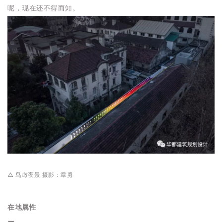
呢，现在还不得而知。
△ 鸟瞰夜景 摄影：章勇
在地属性