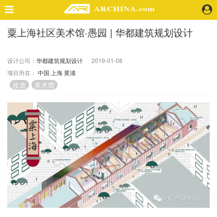
粟上海社区美术馆·愚园 | 华都建筑规划设计
精选案例
建 筑
设计公司：
华都建筑规划设计
2019-01-08
景 观
项目所在：
中国
上海
黄浦
室 内
改造
美术馆
视 频
头条资讯
业 界
机 构
人 物
地 产
快速搜索