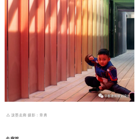
△ 泼墨走廊 摄影：章勇
走廊篇