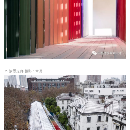
△ 泼墨走廊 摄影：章勇