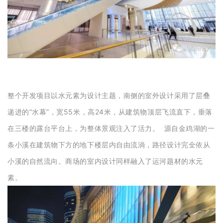
整个开发项目以水元素为设计主题，南侧的室外设计采用了层叠
递进的“水幕”，宽55米，高24米，从建筑物顶层飞流直下，垂落
在三楼的露台平台上，为整体景观注入了活力。 源自金鸡湖的一
条小溪在建筑物下方的地下楼层内自由流淌，路径设计完全依从
小溪的自然流向。商场的室内设计同样融入了运河题材的水元
素。