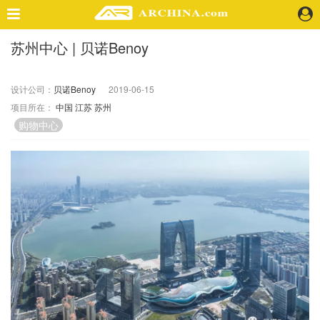
苏州中心 | 贝诺Benoy
精选案例
建 筑
设计公司：
贝诺Benoy
2019-06-15
景 观
项目所在：
中国
江苏
苏州
室 内
购物中心
视 频
头条资讯
业 界
机 构
人 物
地 产
快速搜索