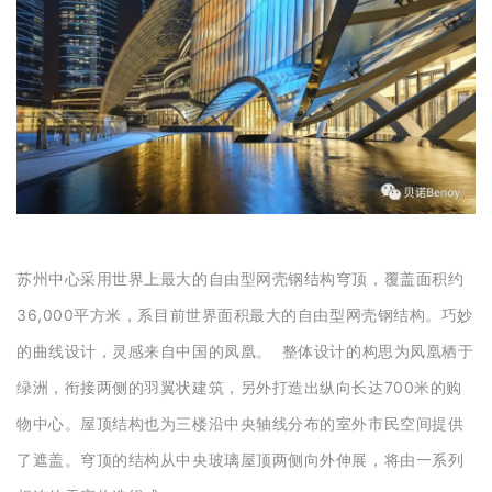
苏州中心采用世界上最大的自由型网壳钢结构穹顶，
覆盖面积约
36,000平方米，系目前世界面积最大的自由型网壳钢结构。巧妙
的曲线设计，灵感来自中国的凤凰。 整体设计的构思为凤凰栖于
绿洲，衔接两侧的羽翼状建筑，另外打造出纵向长达700米的购
物中心。屋顶结构也为三楼沿中央轴线分布的室外市民空间提供
了遮盖。穹顶的结构从中央玻璃屋顶两侧向外伸展，将由一系列